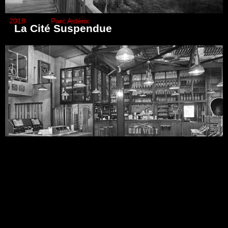
Date
Client
2018
Parc Astérix
La Cité Suspendue
Date
Client
2016
Le PAL
Quai West