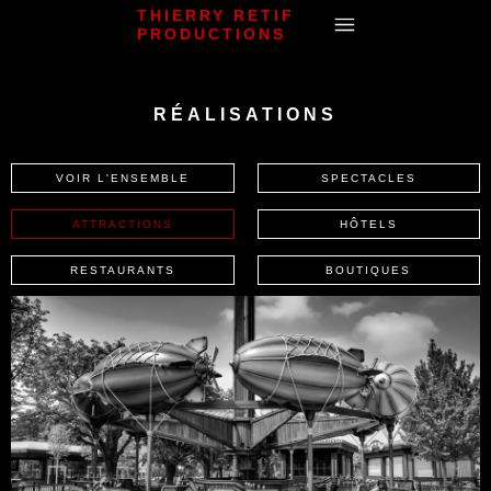
THIERRY RETIF
PRODUCTIONS
RÉALISATIONS
VOIR L'ENSEMBLE
SPECTACLES
ATTRACTIONS
HÔTELS
RESTAURANTS
BOUTIQUES
Jardin d'Acclimatation