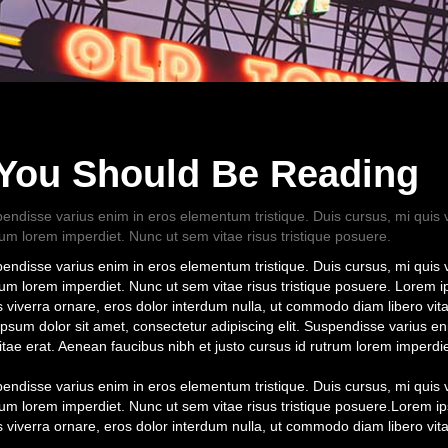
You Should Be Reading
spendisse varius enim in eros elementum tristique. Duis cursus, mi quis
trum lorem imperdiet. Nunc ut sem vitae risus tristique posuere.
spendisse varius enim in eros elementum tristique. Duis cursus, mi quis
trum lorem imperdiet. Nunc ut sem vitae risus tristique posuere. Lorem 
s viverra ornare, eros dolor interdum nulla, ut commodo diam libero vit
ipsum dolor sit amet, consectetur adipiscing elit. Suspendisse varius en
tae erat. Aenean faucibus nibh et justo cursus id rutrum lorem imperdie
spendisse varius enim in eros elementum tristique. Duis cursus, mi quis
utrum lorem imperdiet. Nunc ut sem vitae risus tristique posuere.Lorem i
s viverra ornare, eros dolor interdum nulla, ut commodo diam libero vit